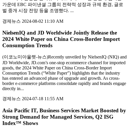
가운데 EBC 파이낸셜 그룹의 전략적 성장과 규제 환경, 글로
벌 중개 시장 전망 등을 조명했다. ...
경제뉴스
2024-08-02 11:10 AM
NielsenIQ and JD Worldwide Jointly Release the
2024 White Paper on China Cross-Border Import
Consumption Trends
(이코노미아울렛-뉴스)Recently unveiled by NielsenIQ (NIQ) and
JD Worldwide, JD.com’s one-stop ecommerce channel for imported
goods, the 2024 White Paper on China Cross-Border Import
Consumption Trends (“White Paper”) highlights that the industry
has entered an advanced phase of upgrade and growth. As cross-
border e-commerce platforms consolidate rapidly and brands engage
directly in...
경제뉴스
2024-07-18 11:55 AM
Asia Pacific IT, Business Services Market Boosted by
Strong Demand for Managed Services, Q2 ISG
Index™ Shows