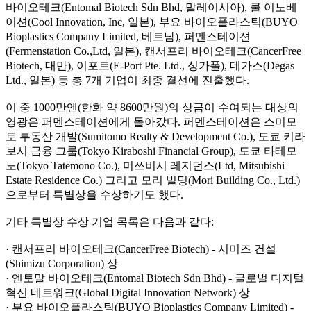
바이오테크(Entomal Biotech Sdn Bhd, 말레이시아), 쿨 이노베
이션(Cool Innovation, Inc, 일본), 부요 바이오플라스틱(BUYO
Bioplastics Company Limited, 베트남), 퍼멘스테이션
(Fermenstation Co.,Ltd, 일본), 캔서프리 바이오테크(CancerFree
Biotech, 대만), 이포트(E-Port Pte. Ltd., 싱가폴), 데가스(Degas
Ltd., 일본) 등 총 7개 기업이 최종 결선에 진출했다.
이 중 1000만엔(한화 약 8600만원)의 상금이 수여되는 대상의
영광은 퍼멘스테이션에게 돌아갔다. 퍼멘스테이션은 스미모
토 부동산 개발(Sumitomo Realty & Development Co.), 도쿄 키라
보시 금융 그룹(Tokyo Kiraboshi Financial Group), 도쿄 타테모
노(Tokyo Tatemono Co.), 미쓰비시 레지던스(Ltd, Mitsubishi
Estate Residence Co.) 그리고 모리 빌딩(Mori Building Co., Ltd.)
으로부터 특별상을 수상하기도 했다.
기타 특별상 수상 기업 목록은 다음과 같다:
· 캔서프리 바이오테크(CancerFree Biotech) - 시미즈 건설
(Shimizu Corporation) 상
· 엔토말 바이오테크(Entomal Biotech Sdn Bhd) - 글로벌 디지털
혁신 네트워크(Global Digital Innovation Network) 상
· 부요 바이오플라스틱(BUYO Bioplastics Company Limited) -