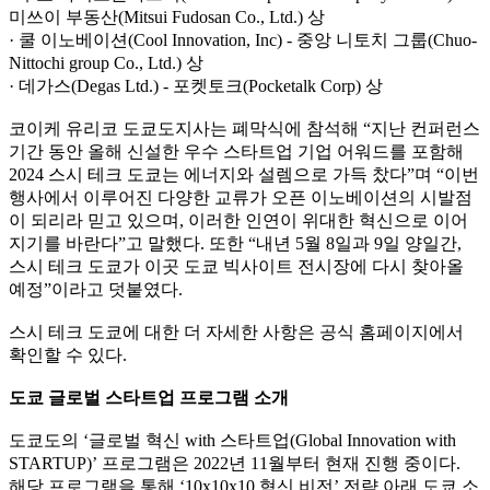
미쓰이 부동산(Mitsui Fudosan Co., Ltd.) 상
· 쿨 이노베이션(Cool Innovation, Inc) - 중앙 니토치 그룹(Chuo-
Nittochi group Co., Ltd.) 상
· 데가스(Degas Ltd.) - 포켓토크(Pocketalk Corp) 상
코이케 유리코 도쿄도지사는 폐막식에 참석해 “지난 컨퍼런스
기간 동안 올해 신설한 우수 스타트업 기업 어워드를 포함해
2024 스시 테크 도쿄는 에너지와 설렘으로 가득 찼다”며 “이번
행사에서 이루어진 다양한 교류가 오픈 이노베이션의 시발점
이 되리라 믿고 있으며, 이러한 인연이 위대한 혁신으로 이어
지기를 바란다”고 말했다. 또한 “내년 5월 8일과 9일 양일간,
스시 테크 도쿄가 이곳 도쿄 빅사이트 전시장에 다시 찾아올
예정”이라고 덧붙였다.
스시 테크 도쿄에 대한 더 자세한 사항은 공식 홈페이지에서
확인할 수 있다.
도쿄 글로벌 스타트업 프로그램 소개
도쿄도의 ‘글로벌 혁신 with 스타트업(Global Innovation with
STARTUP)’ 프로그램은 2022년 11월부터 현재 진행 중이다.
해당 프로그램을 통해 ‘10x10x10 혁신 비전’ 전략 아래 도쿄 소