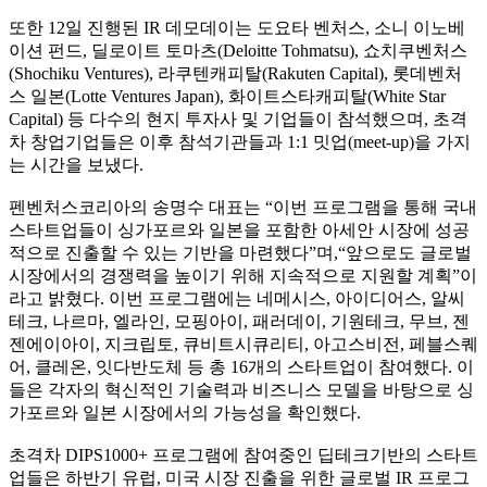
또한 12일 진행된 IR 데모데이는 도요타 벤처스, 소니 이노베
이션 펀드, 딜로이트 토마츠(Deloitte Tohmatsu), 쇼치쿠벤처스
(Shochiku Ventures), 라쿠텐캐피탈(Rakuten Capital), 롯데벤처
스 일본(Lotte Ventures Japan), 화이트스타캐피탈(White Star
Capital) 등 다수의 현지 투자사 및 기업들이 참석했으며, 초격
차 창업기업들은 이후 참석기관들과 1:1 밋업(meet-up)을 가지
는 시간을 보냈다.
펜벤처스코리아의 송명수 대표는 “이번 프로그램을 통해 국내
스타트업들이 싱가포르와 일본을 포함한 아세안 시장에 성공
적으로 진출할 수 있는 기반을 마련했다”며,“앞으로도 글로벌
시장에서의 경쟁력을 높이기 위해 지속적으로 지원할 계획”이
라고 밝혔다. 이번 프로그램에는 네메시스, 아이디어스, 알씨
테크, 나르마, 엘라인, 모핑아이, 패러데이, 기원테크, 무브, 젠
젠에이아이, 지크립토, 큐비트시큐리티, 아고스비전, 페블스퀘
어, 클레온, 잇다반도체 등 총 16개의 스타트업이 참여했다. 이
들은 각자의 혁신적인 기술력과 비즈니스 모델을 바탕으로 싱
가포르와 일본 시장에서의 가능성을 확인했다.
초격차 DIPS1000+ 프로그램에 참여중인 딥테크기반의 스타트
업들은 하반기 유럽, 미국 시장 진출을 위한 글로벌 IR 프로그