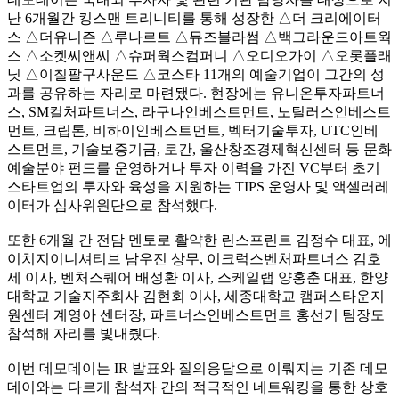
난 6개월간 킹스맨 트리니티를 통해 성장한 △더 크리에이터
스 △더유니즌 △루나르트 △뮤즈블라썸 △백그라운드아트웍
스 △소켓씨앤씨 △슈퍼웍스컴퍼니 △오디오가이 △오롯플래
닛 △이칠팔구사운드 △코스타 11개의 예술기업이 그간의 성
과를 공유하는 자리로 마련됐다. 현장에는 유니온투자파트너
스, SM컬처파트너스, 라구나인베스트먼트, 노틸러스인베스트
먼트, 크립톤, 비하이인베스트먼트, 벡터기술투자, UTC인베
스트먼트, 기술보증기금, 로간, 울산창조경제혁신센터 등 문화
예술분야 펀드를 운영하거나 투자 이력을 가진 VC부터 초기
스타트업의 투자와 육성을 지원하는 TIPS 운영사 및 액셀러레
이터가 심사위원단으로 참석했다.
또한 6개월 간 전담 멘토로 활약한 린스프린트 김정수 대표, 에
이치지이니셔티브 남우진 상무, 이크럭스벤처파트너스 김호
세 이사, 벤처스퀘어 배성환 이사, 스케일랩 양홍춘 대표, 한양
대학교 기술지주회사 김현회 이사, 세종대학교 캠퍼스타운지
원센터 계영아 센터장, 파트너스인베스트먼트 홍선기 팀장도
참석해 자리를 빛내줬다.
이번 데모데이는 IR 발표와 질의응답으로 이뤄지는 기존 데모
데이와는 다르게 참석자 간의 적극적인 네트워킹을 통한 상호