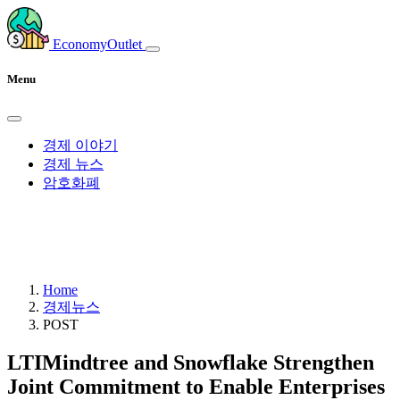
EconomyOutlet
Menu
경제 이야기
경제 뉴스
암호화폐
Home
경제뉴스
POST
LTIMindtree and Snowflake Strengthen
Joint Commitment to Enable Enterprises