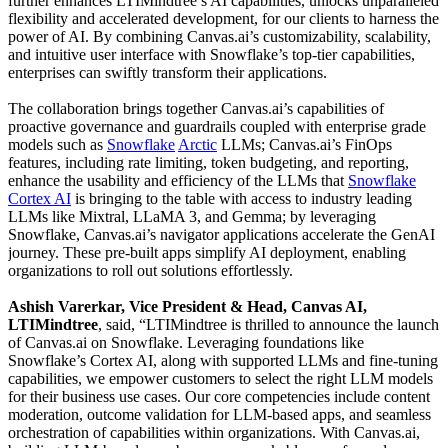
further enhances LTIMindtree’s AI capabilities, unlocks unparalleled
flexibility and accelerated development, for our clients to harness the
power of AI. By combining Canvas.ai’s customizability, scalability,
and intuitive user interface with Snowflake’s top-tier capabilities,
enterprises can swiftly transform their applications.
The collaboration brings together Canvas.ai’s capabilities of
proactive governance and guardrails coupled with enterprise grade
models such as
Snowflake
Arctic
LLMs; Canvas.ai’s FinOps
features, including rate limiting, token budgeting, and reporting,
enhance the usability and efficiency of the LLMs that
Snowflake
Cortex AI
is bringing to the table with access to industry leading
LLMs like Mixtral, LLaMA 3, and Gemma; by leveraging
Snowflake, Canvas.ai’s navigator applications accelerate the GenAI
journey. These pre-built apps simplify AI deployment, enabling
organizations to roll out solutions effortlessly.
Ashish Varerkar, Vice President & Head, Canvas AI,
LTIMindtree
, said, “LTIMindtree is thrilled to announce the launch
of Canvas.ai on Snowflake. Leveraging foundations like
Snowflake’s Cortex AI, along with supported LLMs and fine-tuning
capabilities, we empower customers to select the right LLM models
for their business use cases. Our core competencies include content
moderation, outcome validation for LLM-based apps, and seamless
orchestration of capabilities within organizations. With Canvas.ai,