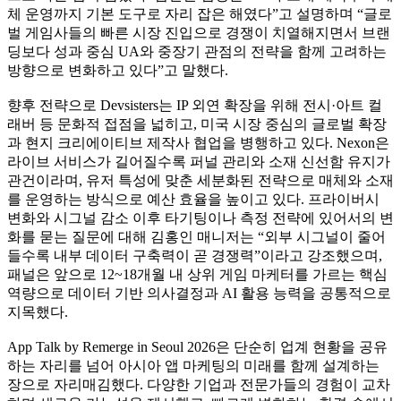
체 운영까지 기본 도구로 자리 잡은 해였다”고 설명하며 “글로
벌 게임사들의 빠른 시장 진입으로 경쟁이 치열해지면서 브랜
딩보다 성과 중심 UA와 중장기 관점의 전략을 함께 고려하는
방향으로 변화하고 있다”고 말했다.
향후 전략으로 Devsisters는 IP 외연 확장을 위해 전시·아트 컬
래버 등 문화적 접점을 넓히고, 미국 시장 중심의 글로벌 확장
과 현지 크리에이티브 제작사 협업을 병행하고 있다. Nexon은
라이브 서비스가 길어질수록 퍼널 관리와 소재 신선함 유지가
관건이라며, 유저 특성에 맞춘 세분화된 전략으로 매체와 소재
를 운영하는 방식으로 예산 효율을 높이고 있다. 프라이버시
변화와 시그널 감소 이후 타기팅이나 측정 전략에 있어서의 변
화를 묻는 질문에 대해 김홍인 매니저는 “외부 시그널이 줄어
들수록 내부 데이터 구축력이 곧 경쟁력”이라고 강조했으며,
패널은 앞으로 12~18개월 내 상위 게임 마케터를 가르는 핵심
역량으로 데이터 기반 의사결정과 AI 활용 능력을 공통적으로
지목했다.
App Talk by Remerge in Seoul 2026은 단순히 업계 현황을 공유
하는 자리를 넘어 아시아 앱 마케팅의 미래를 함께 설계하는
장으로 자리매김했다. 다양한 기업과 전문가들의 경험이 교차