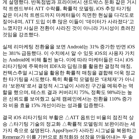
게 설명했다. 반독점법과 프라이버시 샌드박스 둔화 같은 거시
적 트렌드부터 ATT 수락률, 확률적 모델링, iOS 추정 타기팅
같은 미시적 트렌드까지 마케터들이 직면한 현실을 다각도로
짚어내며, ATT 도입 이후 많은 이들이 ‘데이터가 사라졌다’고
느꼈지만 사실은 전환이 사라진 것이 아니라 가시성이 흐려진
것임을 강조했다.
실제 리마케팅 전환율을 보면 Android는 31% 증가한 반면 iOS
는 381% 급등했다. 이 수치에서 알 수 있듯 iOS의 사용자 가치
는 Android에 비해 훨씬 높다. 이에 따라 마케터들은 다시 iOS
리타기팅에 주목하며 IDFA와 딥링크를 활용한 결정적 매칭,
컨텍스추얼 시그널을 활용한 확률적 매칭을 결합해 더욱 정교
한 타기팅을 시도했다. 특히 확률적 모델링은 ‘대체재’가 아니
라 ‘보완재’로서 결정적 시그널이 사라진 구간을 메워주는 역
할을 했으며, 테스트 결과 커버리지 75%, 정확도 98%라는 높
은 신뢰도를 보여줬고 실제 캠페인에서는 전환율 110% 증가
와 비용 효율 15% 개선이라는 성과를 입증했다.
결국 iOS 리타기팅의 부활은 △ATT 옵트인 비율의 점진적 상
승 △타기팅 기술의 정교화 △확률적 모델링의 보완이라는 세
가지 축으로 설명된다. AppsFlyer가 사라진 시그널을 복원하고
Remerge가 이를 기반으로 최적화와 성장을 만들어내는 두 솔