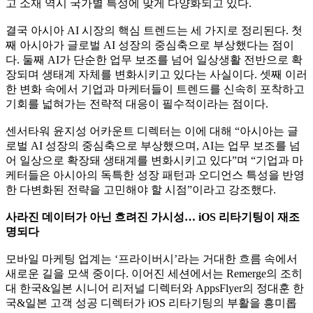
고 소재 역시 국가별 특성에 맞게 다양화되고 있다.
결국 아시아 AI 시장의 핵심 트렌드는 세 가지로 정리된다. 첫
째 아시아가 글로벌 AI 성장의 중심축으로 부상했다는 점이
다. 둘째 AI가 단순한 업무 보조를 넘어 일상생활 전반으로 확
장되며 생태계 자체를 변화시키고 있다는 사실이다. 셋째 이러
한 변화 속에서 기업과 마케터들이 트렌드를 신속히 포착하고
기회를 넓혀가는 전략적 대응이 필수적이라는 점이다.
센서타워 윤지성 어카운트 디렉터는 이에 대해 “아시아는 글
로벌 AI 성장의 중심축으로 부상했으며, AI는 업무 보조를 넘
어 일상으로 확장돼 생태계를 변화시키고 있다”며 “기업과 마
케터들은 아시아의 독특한 성장 패턴과 오디언스 특성을 반영
한 다변화된 전략을 고민해야 할 시점”이라고 강조했다.
사라진 데이터가 아닌 흐려진 가시성… iOS 리타기팅이 재조
명되다
모바일 마케팅 업계는 ‘프라이버시’라는 거대한 흐름 속에서
새로운 길을 모색 중이다. 이어진 세션에서는 Remerge의 조히
대 한국&일본 시니어 리저널 디렉터와 AppsFlyer의 정대훈 한
국&일본 고객 성공 디렉터가 iOS 리타기팅의 부활을 흥미롭