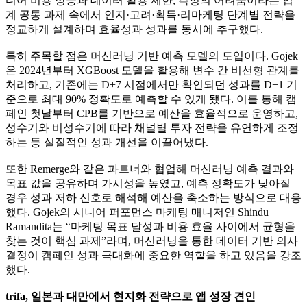
디어 비용 상승과 데이터 활용 제한, 측정의 어려움이라는 업
계 공통 과제 속에서 인지·고려·획득·리마케팅 단계별 전략을
정교하게 설계하며 효율성과 성과를 동시에 추구했다.
특히 주목할 점은 머신러닝 기반 예측 모델의 도입이다. Gojek
은 2024년부터 XGBoost 모델을 활용해 변수 간 비선형 관계를
처리하고, 기존에는 D+7 시점에서만 확인되던 성과를 D+1 기
준으로 최대 90% 정확도로 예측할 수 있게 됐다. 이를 통해 캠
페인 첫날부터 CPB를 기반으로 예산을 효율적으로 운영하고,
성수기와 비성수기에 따라 채널별 투자 전략을 유연하게 조정
하는 등 실질적인 성과 개선을 이끌어냈다.
또한 Remerge와 같은 파트너와 협업해 머신러닝 예측 결과와
목표 값을 공유하며 가시성을 높였고, 예측 정확도가 낮아질
경우 성과 저하 신호로 해석해 예산을 축소하는 방식으로 대응
했다. Gojek의 시니어 퍼포먼스 마케팅 매니저인 Shindu
Ramandita는 “마케팅 목표 달성과 비용 효율 사이에서 균형을
찾는 것이 핵심 과제”라며, 머신러닝을 통한 데이터 기반 의사
결정이 캠페인 성과 극대화에 중요한 역할을 하고 있음을 강조
했다.
trifa, 일본과 대만에서 현지화 전략으로 앱 성장 견인