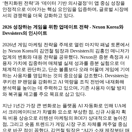
‘현지화된 전략’과 ‘데이터 기반 의사결정’이 앱 중심 성장을
안정적으로 이어가는 핵심 요인임을 입증하며, 글로벌 시장에
서의 경쟁력을 더욱 강화하고 있다.
2026 성장하는 게임을 위한 업데이트 전략 - Nexon Korea와
Devsisters의 인사이트
2026년 게임 마케팅 전략을 주제로 열린 마지막 패널 토론에서
는 Nexon Korea의 김연철 팀장과 Devsisters의 김홍인 매니저가
업계의 변화와 대응 전략을 공유했다. Nexon은 증분 측정과 사
용자 가치에 집중하며 매체별 실제 성과를 증분 실험으로 더
체계적으로 판단하고, 단순 볼륨보다 오래 머물며 게임에 기여
하는 사용자를 영입하는 것의 중요성을 강조했다. Devsisters는
쿠키런 IP 팬덤을 강화하고 AI 역량을 조직 전반에 내재화해
분석력을 높이는 데 주력하고 있으며, 기존 사용자 이탈 방지
와 복귀율 제고를 주요 목표로 삼고 있다.
지난 1년간 가장 큰 변화로는 플랫폼 AI 자동화로 인해 UA에
서 크리에이티브가 차별화 요소로 부상한 점, 신규 사용자 획
득 비용 상승으로 리텐션 마케팅의 ROI가 상대적으로 높아진
점, 그리고 숏폼 트렌드가 게임 시장 구조 자체를 캐주얼 중심
으로 바꾼 점이 꼽혔다. 김연철 팀장은 “AI가 소재 제작부터 매