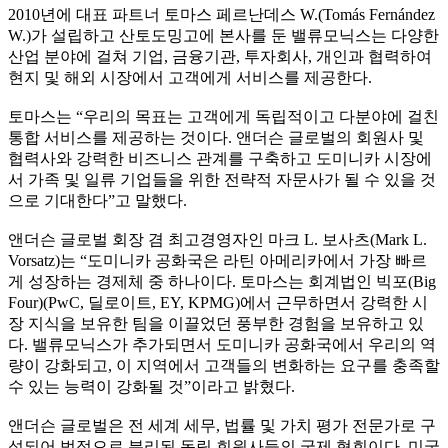
2010년에 대표 파트너 토마스 페르난데스 W.(Tomás Fernández
W.)가 설립하고 산토도밍고에 본사를 둔 밸류모닉스는 다양한
산업 분야에 걸쳐 기업, 금융기관, 투자회사, 개인과 협력하여
현지 및 해외 시장에서 고객에게 서비스를 제공한다.
토마스는 “우리의 목표는 고객에게 독립적이고 다분야에 걸친
통합 서비스를 제공하는 것이다. 앤더슨 글로벌의 회원사 및
협력사와 강력한 비즈니스 관계를 구축하고 도미니카 시장에
서 가족 및 일류 기업들을 위한 전략적 자문사가 될 수 있을 것
으로 기대한다”고 말했다.
앤더슨 글로벌 회장 겸 최고경영자인 마크 L. 보사츠(Mark L.
Vorsatz)는 “도미니카 공화국은 라틴 아메리카에서 가장 빠르
게 성장하는 경제체 중 하나이다. 토마스는 회계법인 빅포(Big
Four)(PwC, 딜로이트, EY, KPMG)에서 근무하면서 강력한 시
장 지식을 보유한 팀을 이끌었던 풍부한 경험을 보유하고 있
다. 밸류모닉스가 추가되면서 도미니카 공화국에서 우리의 역
량이 강화되고, 이 지역에서 고객들의 변화하는 요구를 충족할
수 있는 능력이 강화될 것”이라고 밝혔다.
앤더슨 글로벌은 전 세계 세무, 법률 및 가치 평가 전문가로 구
성되어 법적으로 분리된 독립 회원사들의 국제 협회이다. 미국