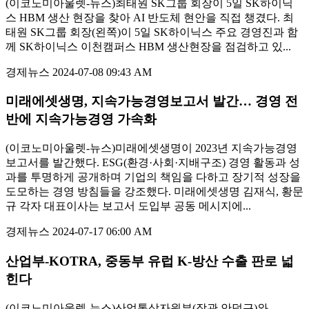
(이코노미아울렛-뉴스)최태원 SK그룹 회장이 5일 SK하이닉
스 HBM 생산 현장을 찾아 AI 반도체 현안을 직접 챙겼다. 최
태원 SK그룹 회장(왼쪽)이 5일 SK하이닉스 주요 경영진과 함
께 SK하이닉스 이천캠퍼스 HBM 생산현장을 점검하고 있...
경제뉴스
2024-07-08 09:43 AM
미래에셋생명, 지속가능경영보고서 발간… 경영 전
반에 지속가능경영 가속화
(이코노미아울렛-뉴스)미래에셋생명이 2023년 지속가능경영
보고서를 발간했다. ESG(환경·사회·지배구조) 경영 활동과 성
과를 투명하게 공개하며 기업의 책임을 다하고 장기적 성장을
도모하는 경영 방침들을 강조했다. 미래에셋생명 김재식, 황문
규 각자 대표이사는 보고서 도입부 공동 메시지에...
경제뉴스
2024-07-17 06:00 AM
산업부-KOTRA, 중동부 유럽 K-방산 수출 판로 넓
힌다
(이코노미아울렛-뉴스)산업통상자원부(장관 안덕근)와