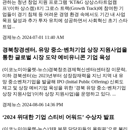
관하는 청년 창업 지원 프로그램 ‘KT&G 상상스타트업캠
프’(이하 상스캠) 8기 그로스 트랙(Growth Track)에 참여한 기
업들이 경기 침체 등 어려운 경영 환경 속에서도 기간 내 사업
목표 달성과 추가 투자 유치에 성공하면서 사회혁신 초기 스타
트업...
경제뉴스
2024-07-01 11:40 AM
경북창경센터, 유망 중소·벤처기업 상장 지원사업을
통한 글로벌 시장 도약 예비유니콘 기업 육성
(이코노미아울렛-뉴스)경북창조경제혁신센터(센터장 이문락,
이하 경북센터)는 2023년부터 성장잠재력을 지닌 지역 내 유
망 중소벤처기업을 발굴해 IPO (Initial Public Offering) 신뢰도
제고 및 상장 예비기업 육성을 위한 ‘경북 유망 중소·벤처기업
상장 지원사업’(이하 상장 지원사업)을 운영하고 있다. ...
경제뉴스
2024-08-06 14:36 PM
‘2024 위대한 기업 스티비 어워드’ 수상자 발표
(이코노미아울렛-뉴스)‘HR 부문 담당자들의 올림픽’으로 불리