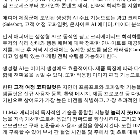
심 프로세스부터 초개인화 콘텐츠 제작, 전략적 최적화를 지원하
애피어 제품군에 도입된 생성형 AI 주요 기능으로는 광고 크리에이티브
(Salesbot), 고객 여정 코파일럿, 온사이트 AI 에디터, 데이터 
먼저 애피어는 생성형 AI로 동적인 광고 크리에이티브 최적화
유저의 심리 상태와 행동 패턴에 대한 정확한 인사이트를 제공해
지를, 퇴근 후 저녁 시간대에는 상세한 정보를 담은 캐러셀(Caro
이고 영향력 있는 마케팅 전략 수립을 가능하게 한다.
생성형 AI는 이미지 생성에도 효율적이다. 제품 특징에 따라 
합해 전환율을 높일 수 있다. 또한 적응형 이미지 편집 기능으
한편
고객 여정 코파일럿
은 자연어 프롬프트와 코파일럿 기능을 
템플릿은 신규 사용자 등록, 환영 메시지, 제품 프로모션 등 다
기반으로 참여도가 가장 높은 버전을 식별하고, 가장 효과적인 
LLM과 애피어의 독자적인 기술을 통합한 지능형
놀리지 봇(Know
능을 지속 개선함으로써 응답의 정확도를 향상시킨다. 그리고
로모션으로 구매 전환율과 사용자 경험을 향상시킨다. 또한 1
게 구축할 수 있어 부서 간 협업 시간을 몇 주에서 몇 초로 대폭