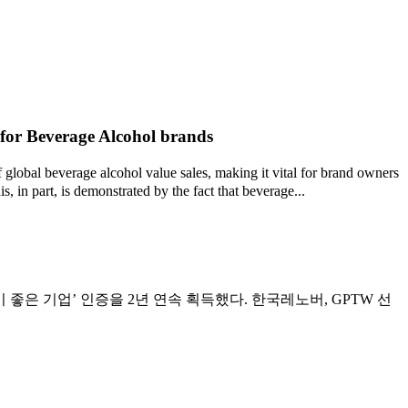
for Beverage Alcohol brands
beverage alcohol value sales, making it vital for brand owners
 in part, is demonstrated by the fact that beverage...
 일하기 좋은 기업’ 인증을 2년 연속 획득했다. 한국레노버, GPTW 선