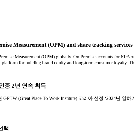
mise Measurement (OPM) and share tracking services 
surement (OPM) globally. On Premise accounts for 61% of global 
 platform for building brand equity and long-term consumer loyalty. This,
 인증 2년 연속 획득
reat Place To Work Institute) 코리아 선정 ‘2024년
 선택