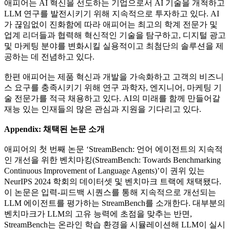
애피어는 AI 혁신을 선도하는 기업으로서 AI 기술을 개척하고
LLM 연구를 발전시키기 위해 지속적으로 투자하고 있다. AI
가 끊임없이 진화함에 따라 애피어는 최고의 학계 전문가 및
업계 리더들과 협력해 혁신적인 기술을 탐구하고, 디지털 광고
및 마케팅 분야를 변화시킬 실용적이고 최첨단의 솔루션을 제
공하는 데 전념하고 있다.
한편 애피어는 제품 혁신과 개발을 가속화하고 고객의 비즈니
스 요구를 충족시키기 위해 연구 과학자, 엔지니어, 마케팅 기
술 전문가를 적극 채용하고 있다. AI의 미래를 함께 만들어갈
재능 있는 인재들의 많은 관심과 지원을 기다리고 있다.
Appendix: 채택된 논문 소개
애피어의 첫 번째 논문 ‘StreamBench: 언어 에이전트의 지속적
인 개선을 위한 벤치마킹(StreamBench: Towards Benchmarking
Continuous Improvement of Language Agents)’이 권위 있는
NeurIPS 2024 학회의 데이터셋 및 벤치마크 트랙에 채택됐다.
이 논문은 입력-피드백 시퀀스를 통해 지속적으로 개선되는
LLM 에이전트를 평가하는 StreamBench를 소개한다. 대부분의
벤치마크가 LLM의 고유 능력에 초점을 맞추는 반면,
StreamBench는 온라인 학습 환경을 시뮬레이션해 LLM이 실시