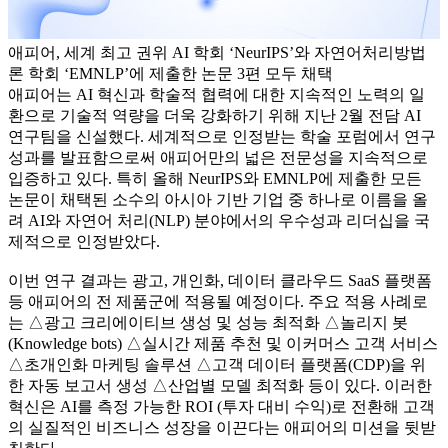
애피어, 세계 최고 권위 AI 학회 ‘NeurIPS’와 자연어처리방법
론 학회 ‘EMNLP’에 제출한 논문 3편 모두 채택
애피어는 AI 혁신과 학술적 협력에 대한 지속적인 노력의 일
환으로 기술적 역량을 더욱 강화하기 위해 지난 2월 전담 AI
연구팀을 신설했다. 세계적으로 인정받는 학술 포럼에서 연구
성과를 발표함으로써 애피어만의 넓은 전문성을 지속적으로
입증하고 있다. 특히 올해 NeurIPS와 EMNLP에 제출한 모든
논문이 채택된 소수의 아시아 기반 기업 중 하나로 이름을 올
려 AI와 자연어 처리(NLP) 분야에서의 우수성과 리더십을 국
제적으로 인정받았다.
이번 연구 결과는 광고, 개인화, 데이터 클라우드 SaaS 플랫폼
등 애피어의 전 제품군에 적용될 예정이다. 주요 적용 사례로
는 △광고 크리에이티브 생성 및 성능 최적화 △놀리지 봇
(Knowledge bots) △실시간 제품 추천 및 이커머스 고객 서비스
△초개인화 마케팅 솔루션 △고객 데이터 플랫폼(CDP)을 위
한 자동 보고서 생성 △산업별 모델 최적화 등이 있다. 이러한
혁신은 AI를 측정 가능한 ROI (투자 대비 수익)로 전환해 고객
의 실질적인 비즈니스 성장을 이끈다는 애피어의 미션을 뒷받