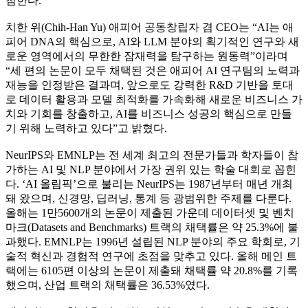
침한다.
치한 위(Chih-Han Yu) 애피어 공동창립자 겸 CEO는 “AI는 애
피어 DNA의 핵심으로, AI와 LLM 분야의 획기적인 연구와 새
로운 영역에서의 무한한 잠재력을 탐구하는 원동력”이라며
“세 편의 논문이 모두 채택된 것은 애피어 AI 연구팀의 노력과
재능을 인정받은 결과며, 앞으로도 강력한 R&D 기반을 토대
로 데이터 활용과 모델 최적화를 가속화해 새로운 비즈니스 가
치와 기회를 창출하고, AI를 비즈니스 성공의 핵심으로 만들
기 위해 노력하고 있다”고 밝혔다.
NeurIPS와 EMNLP는 전 세계 최고의 전문가들과 학자들이 참
가하는 AI 및 NLP 분야에서 가장 권위 있는 학술 대회로 꼽힌
다. ‘AI 올림픽’으로 불리는 NeurIPS는 1987년부터 매년 개최
돼 왔으며, 신경망, 딥러닝, 통계 등 광범위한 주제를 다룬다.
올해는 1만5600개의 논문이 제출된 가운데 데이터셋 및 벤치
마크(Datasets and Benchmarks) 트랙의 채택률은 약 25.3%에 불
과했다. EMNLP는 1996년 설립된 NLP 분야의 주요 학회로, 기
술적 혁신과 경험적 연구에 초점을 맞추고 있다. 올해 메인 트
랙에는 6105편 이상의 논문이 제출돼 채택률 약 20.8%를 기록
했으며, 산업 트랙의 채택률은 36.53%였다.