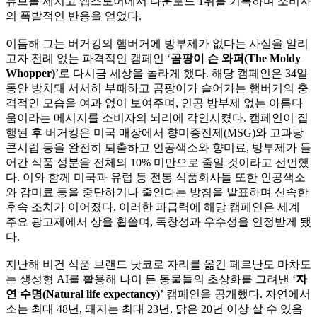
튜브를 제치고 앱스토어에서 다운로드 1위를 기록하며 소비자
의 폭발적인 반응을 얻었다.
이듬해 그는 버거킹의 햄버거에 방부제가 없다는 사실을 알리
고자 전례 없는 파격적인 캠페인 ‘
곰팡이 슨 와퍼(The Moldy
Whopper)
’로 다시금 세상을 놀라게 했다. 해당 캠페인은 34일
동안 방치돼 서서히 부패하고 곰팡이가 슬어가는 햄버거의 충
격적인 모습을 여과 없이 보여주며, 인공 방부제 없는 아름다
움이라는 메시지를 소비자의 뇌리에 각인시켰다. 캠페인이 집
행된 후 버거킹은 미국 매장에서 향미증진제(MSG)와 고과당
콘시럽 등을 완전히 퇴출하고 인공색소와 향미료, 방부제가 들
어간 식품 성분을 전체의 10% 미만으로 줄일 것이라고 선언했
다. 이와 함께 미국과 유럽 등 전통 식품회사들 또한 인공색소
와 감미료 등을 중단하거나 줄인다는 방침을 발표하며 신속한
후속 조치가 이어졌다. 이러한 파급력에 해당 캠페인은 세계
주요 광고제에서 상을 휩쓸며, 독창성과 우수성을 인정받게 됐
다.
지난해 비건 식품 브랜드 낫코로 자리를 옮긴 페르난도 마차도
는 생성형 AI를 활용해 나이 든 동물들의 초상화를 그려낸 ‘
자
연 수명(Natural life expectancy)
’ 캠페인을 공개했다. 자연에서
소는 최대 48년, 돼지는 최대 23년, 닭은 20년 이상 살 수 있음