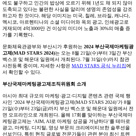
에도 불구하고 인간의 밥상에 오르기 위해 1년도 채 되지 않아
도축되고 있다는 불편한 사실을 알리며 생명의 존엄성을 강조
하고자 한 것이다. 해당 이미지는 미국, 칠레, 브라질, 캐나다,
멕시코, 아르헨티나의 소셜 미디어와 옥외 광고, 인쇄광고로
게재되며 4억3000만 건 이상의 미디어 노출과 30%의 매출 증
가를 기록했다.
문화체육관광부와 부산시가 후원하는
2024 부산국제마케팅광
고제(MAD STARS 2024)
는 오는 8월 21일(수)부터 3일간 부산
벡스코 및 해운대 일원에서 개최된다. 7월 31일(수)까지 참관
사전등록 중이며, 자세한 사항은
MAD STARS 공식 누리집
에
서 확인할 수 있다.
부산국제마케팅광고제조직위원회 소개
아시아 최대 규모의 마케팅·광고·디지털 콘텐츠 관련 국제 행
사인 ‘2024 부산국제마케팅광고제(MAD STARS 2024)’가 8월
21일(수)부터 23일(금)까지 부산 벡스코 및 해운대 일원에서 전
면 오프라인으로 개최된다. 올해 17회를 맞이하는 부산국제마
케팅광고제는 ‘AIM, AI로 마케팅 성공을 겨냥하다’를 테마로
광고, 마케팅, 디지털, 영상 부문의 크리에이티브한 솔루션을
선보인다. 특히 현직 글로벌 전문가들이 관련 분야 최신 트렌