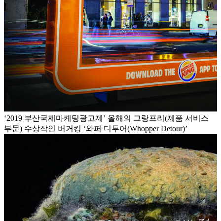
‘2019 부산국제마케팅광고제’ 올해의 그랑프리(제품 서비스
부문) 수상작인 버거킹 ‘와퍼 디투어(Whopper Detour)’