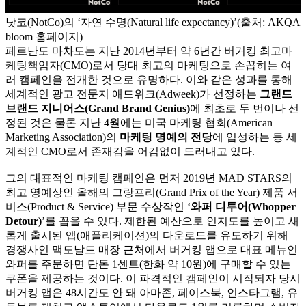
낫코(NotCo)의 ‘자연 수명(Natural life expectancy)’(출처: AKQA
bloom 홈페이지)
페르난도 마차도는 지난 2014년부터 약 6년간 버거킹 최고마
케팅책임자(CMO)로서 당대 최고의 마케팅으로 손꼽히는 여
러 캠페인을 전개한 것으로 유명하다. 이와 같은 성과를 통해
세계적인 광고 전문지 애드위크(Adweek)가 선정하는
그랜드
브랜드 지니어스(Grand Brand Genius)
에 최초로 두 번이나 선
정된 것은 물론 지난 4월에는 미국 마케팅 협회(American
Marketing Association)의
마케팅 명예의 전당
에 입성하는 등 세
계적인 CMO로서 존재감을 어김없이 드러내고 있다.
그의 대표적인 마케팅 캠페인은 먼저 2019년 MAD STARS의
최고 영예상인 올해의 그랑프리(Grand Prix of the Year) 제품 서
비스(Product & Service) 부문 수상작인 ‘
와퍼 디투어(Whopper
Detour)
’를 꼽을 수 있다. 제한된 예산으로 인지도를 높이고 새
롭게 출시된 앱(애플리케이션)의 다운로드를 유도하기 위해
경쟁사인 맥도날드 매장 근처에서 버거킹 앱으로 대표 메뉴인
와퍼를 주문하면 단돈 1센트(한화 약 10원)에 구매할 수 있는
쿠폰을 제공하는 것이다. 이 파격적인 캠페인이 시작되자 당시
버거킹 앱은 48시간도 안 돼 아마존, 페이스북, 인스타그램, 유