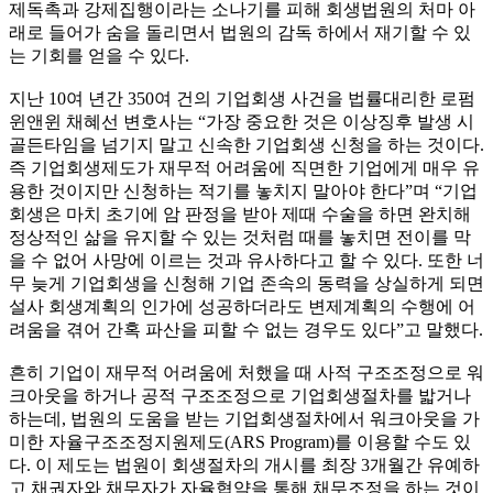
제독촉과 강제집행이라는 소나기를 피해 회생법원의 처마 아
래로 들어가 숨을 돌리면서 법원의 감독 하에서 재기할 수 있
는 기회를 얻을 수 있다.
지난 10여 년간 350여 건의 기업회생 사건을 법률대리한 로펌
윈앤윈 채혜선 변호사는 “가장 중요한 것은 이상징후 발생 시
골든타임을 넘기지 말고 신속한 기업회생 신청을 하는 것이다.
즉 기업회생제도가 재무적 어려움에 직면한 기업에게 매우 유
용한 것이지만 신청하는 적기를 놓치지 말아야 한다”며 “기업
회생은 마치 초기에 암 판정을 받아 제때 수술을 하면 완치해
정상적인 삶을 유지할 수 있는 것처럼 때를 놓치면 전이를 막
을 수 없어 사망에 이르는 것과 유사하다고 할 수 있다. 또한 너
무 늦게 기업회생을 신청해 기업 존속의 동력을 상실하게 되면
설사 회생계획의 인가에 성공하더라도 변제계획의 수행에 어
려움을 겪어 간혹 파산을 피할 수 없는 경우도 있다”고 말했다.
흔히 기업이 재무적 어려움에 처했을 때 사적 구조조정으로 워
크아웃을 하거나 공적 구조조정으로 기업회생절차를 밟거나
하는데, 법원의 도움을 받는 기업회생절차에서 워크아웃을 가
미한 자율구조조정지원제도(ARS Program)를 이용할 수도 있
다. 이 제도는 법원이 회생절차의 개시를 최장 3개월간 유예하
고 채권자와 채무자가 자율협약을 통해 채무조정을 하는 것이