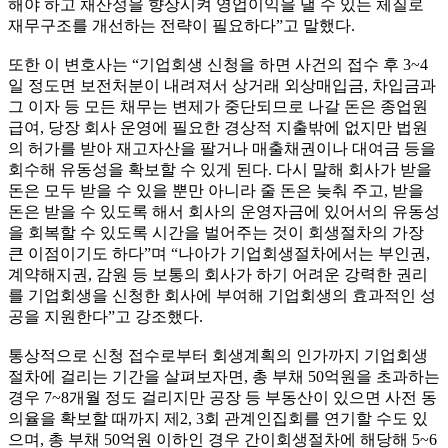
해야 하고 채산성을 향상시켜 영업이익을 낼 수 있는 체질로
재무구조를 개선하는 전략이 필요하다”고 말했다.
또한 이 변호사는 “기업회생 신청을 하면 사건의 접수 후 3~4
일 정도면 보전처분이 내려져서 상거래 외상매입금, 차입금과
그 이자 등 모든 채무는 변제가 중단되므로 나갈 돈은 종업원
급여, 당장 회사 운영에 필요한 경상적 지출밖에 없지만 법원
의 허가를 받아 재고자산을 팔거나 매출채권이나 대여금 등을
회수해 유동성을 확보할 수 있게 된다. 다시 말해 회사가 받을
돈은 모두 받을 수 있을 뿐만 아니라 줄 돈은 늦춰 주고, 받을
돈은 받을 수 있도록 해서 회사의 운영자금에 있어서의 유동성
을 회복할 수 있도록 시간을 벌어주는 것이 회생절차의 가장
큰 이점이기도 하다”며 “나아가 기업회생절차에서는 부인권,
계약해지권, 감원 등 보통의 회사가 하기 어려운 강력한 권리
를 기업회생을 신청한 회사에 부여해 기업회생의 효과적인 성
공을 지원한다”고 강조했다.
통상적으로 신청 접수로부터 회생계획의 인가까지 기업회생
절차에 걸리는 기간을 살펴보자면, 총 부채 50억원을 초과하는
경우 7~8개월 정도 걸리지만 공장 등 부동산이 있으면 사전 동
의율을 확보할 때까지 제2, 3회 관계인집회를 연기할 수도 있
으며, 총 부채 50억원 이하인 경우 간이회생절차에 해당해 5~6