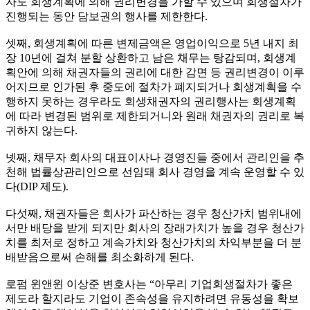
자도 회생계획에 의해 권리변경을 가할 수 있으며 회생절차가
진행되는 동안 담보권의 행사를 제한한다.
셋째, 회생계획에 따른 변제금액은 영업이익으로 5년 내지 최
장 10년에 걸쳐 분할 상환하고 남은 채무는 탕감되며, 회생계
획안에 의해 채권자들의 권리에 대한 감면 등 권리변경이 이루
어지므로 인가된 후 중도에 절차가 폐지되거나 회생계획을 수
행하지 못하는 경우라도 회생채권자의 권리행사는 회생계획
에 따라 변경된 범위로 제한되거니와 원래 채권자의 권리로 복
귀하지 않는다.
넷째, 채무자 회사의 대표이사나 경영진들 중에서 관리인을 추
천해 법률상관리인으로 선임돼 회사 경영을 계속 운영할 수 있
다(DIP 제도).
다섯째, 채권자들은 회사가 파산하는 경우 청산가치 범위내에
서만 배당을 받게 되지만 회사의 장래가치가 높을 경우 청산가
치를 최저로 정하고 계속가치와 청산가치의 차익부분을 더 분
배받음으로써 손해를 최소화하게 된다.
로펌 윈앤윈 이상준 변호사는 “아무리 기업회생절차가 좋은
제도라 할지라도 기업이 존속성을 유지하려면 유동성을 확보