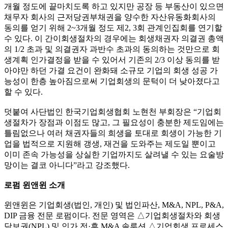
개월 정도에 끝마치도록 하고 있지만 공장 등 부동산이 있으면
채무자 회사의 근저당권부채권을 양수한 자산유동화회사의
동의를 얻기 위해 2~3개월 정도 제2, 3회 관계인집회를 연기할
수 있다. 이 간이회생절차의 경우에는 회생채권자 의결권 총액
의 1/2 초과 및 의결권자 과반수 초과의 동의하는 것만으로 회
생계획 인가결정을 받을 수 있어서 기존의 2/3 이상 동의를 받
아야만 하던 가결 요건이 완화돼 소규모 기업의 회생 성공 가
능성이 한층 높아짐으로써 기업회생의 문턱이 더 낮아졌다고
할 수 있다.
덧붙여 사단법인 한국기업회생협회 노현천 부회장은 “기업회
생절차가 장점과 이점도 많고, 그 필요성이 충분한 제도임에는
틀림없으나 여러 채권자들의 희생을 토대로 회생이 가능한 기
업을 법적으로 지원해 갱생, 재건을 도와주는 제도일 뿐이고
이미 존속 가능성을 상실한 기업까지도 살려낼 수 있는 요술방
망이는 결코 아니다”라고 강조했다.
로펌 윈앤윈 소개
윈앤윈은 기업회생(법인, 개인) 및 법인파산, M&A, NPL, P&A,
DIP 금융 전문 로펌이다. 전문 영역은 △기업회생절차와 회생
담보권(NPL) 및 인가 전·후 M&A 솔루션 △기업회생 프로세스