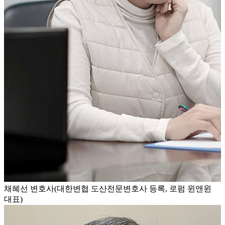
채혜선 변호사(대한변협 도산전문변호사 등록, 로펌 윈앤윈
대표)