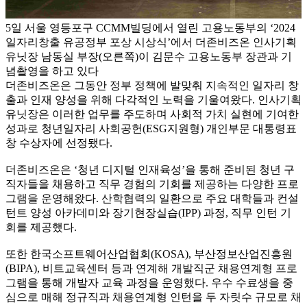
5일 서울 영등포구 CCMM빌딩에서 열린 고용노동부의 ‘2024
일자리창출 유공정부 포상 시상식’에서 더존비즈온 인사기획
유닛장 남동실 부장(오른쪽)이 김문수 고용노동부 장관과 기
념촬영을 하고 있다
더존비즈온은 그동안 정부 정책에 발맞춰 지속적인 일자리 창
출과 인재 양성을 위해 다각적인 노력을 기울여왔다. 인사기획
유닛장은 이러한 업무를 주도하며 사회적 가치 실현에 기여한
성과로 청년일자리 사회공헌(ESG지원형) 개인부문 대통령표
창 수상자에 선정됐다.
더존비즈온은 ‘청년 디지털 인재육성’을 통해 준비된 청년 구
직자들을 채용하고 직무 경험의 기회를 제공하는 다양한 프로
그램을 운영해왔다. 산학협력의 일환으로 주요 대학들과 컨설
턴트 양성 아카데미와 장기현장실습(IPP) 과정, 직무 인턴 기
회를 제공했다.
또한 한국소프트웨어산업협회(KOSA), 부산정보산업진흥원
(BIPA), 비트교육센터 등과 연계해 개발직군 채용연계형 프로
그램을 통해 개발자 교육 과정을 운영했다. 우수 수료생을 중
심으로 매해 정규직과 채용연계형 인턴을 두 자릿수 규모로 채