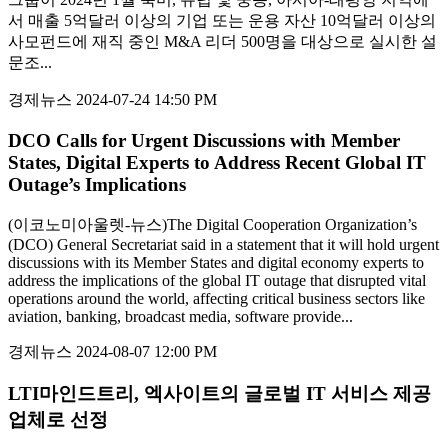
서 매출 5억달러 이상의 기업 또는 운용 자산 10억달러 이상의
사모펀드에 재직 중인 M&A 리더 500명을 대상으로 실시한 설
문조...
경제뉴스
2024-07-24 14:50 PM
DCO Calls for Urgent Discussions with Member
States, Digital Experts to Address Recent Global IT
Outage’s Implications
(이코노미아울렛-뉴스)The Digital Cooperation Organization’s
(DCO) General Secretariat said in a statement that it will hold urgent
discussions with its Member States and digital economy experts to
address the implications of the global IT outage that disrupted vital
operations around the world, affecting critical business sectors like
aviation, banking, broadcast media, software provide...
경제뉴스
2024-08-07 12:00 PM
LTI마인드트리, 엑사이트의 글로벌 IT 서비스 제공
업체로 선정