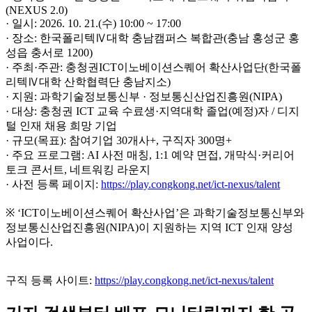
(NEXUS 2.0)
· 일시: 2026. 10. 21.(수) 10:00 ~ 17:00
· 장소: 한국폴리텍Ⅳ대학 충남캠퍼스 복합관(충남 홍성군 홍
성읍 충서로 1200)
· 주최·주관: 충청권ICT이노베이션스퀘어 확산사업단(한국폴
리텍Ⅳ대학 산학협력단 충남지소)
· 지원: 과학기술정보통신부 · 정보통신산업진흥원(NIPA)
· 대상: 충청권 ICT 교육 수료생·지역대학 졸업(예정)자 / 디지
털 인재 채용 희망 기업
· 규모(목표): 참여기업 30개사+, 구직자 300명+
· 주요 프로그램: AI 사전 매칭, 1:1 예약 면접, 개막식·커리어
토크 콘서트, 네트워킹 라운지
· 사전 등록 페이지:
https://play.congkong.net/ict-nexus/talent
※ ‘ICT이노베이션스퀘어 확산사업’은 과학기술정보통신부와
정보통신산업진흥원(NIPA)이 지원하는 지역 ICT 인재 양성
사업이다.
구직 등록 사이트:
https://play.congkong.net/ict-nexus/talent