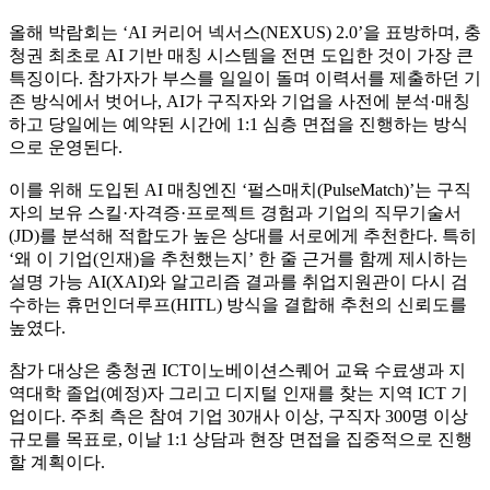
올해 박람회는 ‘AI 커리어 넥서스(NEXUS) 2.0’을 표방하며, 충
청권 최초로 AI 기반 매칭 시스템을 전면 도입한 것이 가장 큰
특징이다. 참가자가 부스를 일일이 돌며 이력서를 제출하던 기
존 방식에서 벗어나, AI가 구직자와 기업을 사전에 분석·매칭
하고 당일에는 예약된 시간에 1:1 심층 면접을 진행하는 방식
으로 운영된다.
이를 위해 도입된 AI 매칭엔진 ‘펄스매치(PulseMatch)’는 구직
자의 보유 스킬·자격증·프로젝트 경험과 기업의 직무기술서
(JD)를 분석해 적합도가 높은 상대를 서로에게 추천한다. 특히
‘왜 이 기업(인재)을 추천했는지’ 한 줄 근거를 함께 제시하는
설명 가능 AI(XAI)와 알고리즘 결과를 취업지원관이 다시 검
수하는 휴먼인더루프(HITL) 방식을 결합해 추천의 신뢰도를
높였다.
참가 대상은 충청권 ICT이노베이션스퀘어 교육 수료생과 지
역대학 졸업(예정)자 그리고 디지털 인재를 찾는 지역 ICT 기
업이다. 주최 측은 참여 기업 30개사 이상, 구직자 300명 이상
규모를 목표로, 이날 1:1 상담과 현장 면접을 집중적으로 진행
할 계획이다.