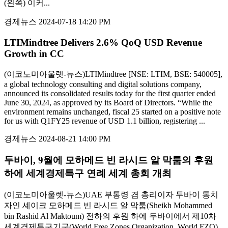
(왼쪽) 이커...
경제뉴스
2024-07-18 14:20 PM
LTIMindtree Delivers 2.6% QoQ USD Revenue
Growth in CC
(이코노미아울렛-뉴스)LTIMindtree [NSE: LTIM, BSE: 540005],
a global technology consulting and digital solutions company,
announced its consolidated results today for the first quarter ended
June 30, 2024, as approved by its Board of Directors. “While the
environment remains unchanged, fiscal 25 started on a positive note
for us with Q1FY25 revenue of USD 1.1 billion, registering ...
경제뉴스
2024-08-21 14:00 PM
두바이, 9월에 모하메드 빈 라시드 알 막툼의 후원
하에 세계경제특구 연례 세계 총회 개최
(이코노미아울렛-뉴스)UAE 부통령 겸 총리이자 두바이 통치
자인 셰이크 모하메드 빈 라시드 알 막툼(Sheikh Mohammed
bin Rashid Al Maktoum) 전하의 후원 하에 두바이에서 제10차
세계경제특구기구(World Free Zones Organization, World FZO)