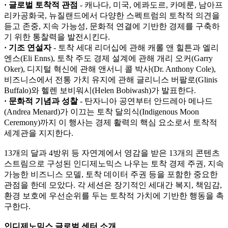
· 글로벌 토착적 관점
- 캐나다, 미국, 에콰도르, 카메룬, 남아프
리카공화국, 뉴질랜드에서 다양한 스펙트럼의 토착적 의견을
듣고 존중, 지속 가능성, 문화적 연결에 기반한 경제를 구축하
기 위한 통찰력을 발전시킨다.
· 기조 연설자
- 토착 세대 리더십에 관해 캐롤 앤 힐튼과 엘리
엔스(Eli Enns), 토착 주도 경제 설계에 관해 개리 오커(Garry
Oker), 디지털 혁신에 관해 앤서니 콜 박사(Dr. Anthony Cole),
비즈니스에서 전통 가치 유지에 관해 글리니스 버팔로(Glinis
Buffalo)와 헬렌 보비워시(Helen Bobiwash)가 발표한다.
· 문화적 기념과 성찰
- 탄자니아 공연부터 안드레아 메나드
(Andrea Menard)가 이끄는 토착 달의식(Indigenous Moon
Ceremony)까지 이 행사는 경제 활력의 핵심 요소로서 토착적
세계관을 지지한다.
13개의 달과 4방위 등 자연계에서 영감을 받은 13개의 콘텐츠
스트림으로 구성된 인디제노믹스 나우는 토착 경제 주권, 지속
가능한 비즈니스 모델, 토착 데이터 주권 등을 포함한 중요한
관점을 한데 모았다. 각 세션은 장기적인 세대간 복지, 책임감,
환경 보호에 우선순위를 두는 토착적 가치에 기반한 행동을 촉
구한다.
인디제노믹스 글로벌 센터 소개