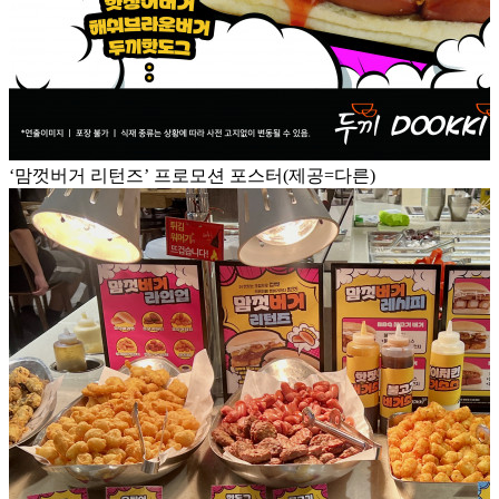
‘맘껏버거 리턴즈’ 프로모션 포스터(제공=다른)