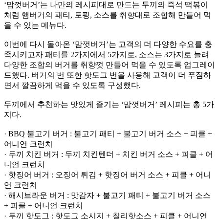
‘맘껏버거’는 나만의 레시피대로 만드는 두끼의 즉석 떡볶이
처럼 햄버거의 패티, 토핑, 소스를 취향대로 조합해 만들어 먹
을 수 있는 메뉴다.
이번에 다시 돌아온 ‘맘껏버거’는 고객의 더 다양한 수요를 충
족시키고자 패티를 2가지에서 5가지로, 소스는 3가지로 늘려
다양한 조합의 버거를 취향껏 만들어 먹을 수 있도록 업그레이
드했다. 버거의 번 또한 핫도그 번을 사용해 고객이 더 푸짐하
면서 깔끔하게 먹을 수 있도록 구성했다.
두끼에서 추천하는 맛있게 즐기는 ‘맘껏버거’ 레시피는 총 5가
지다.
· BBQ 불고기 버거 : 불고기 패티 + 불고기 버거 소스 + 피클 +
어니언 크런치
· 두끼 치킨 버거 : 두끼 치킨텐더 + 치킨 버거 소스 + 피클 + 어
니언 크런치
· 핫징어 버거 : 오징어 튀김 + 핫징어 버거 소스 + 피클 + 어니
언 크런치
· 해시브라운 버거 : 맛감자 + 불고기 패티 + 불고기 버거 소스
+ 피클 + 어니언 크런치
· 두끼 핫도그 : 핫도그 소시지 + 칠리핫소스 + 피클 + 어니언