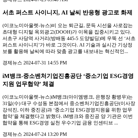
서초 퍼스트 사이니지, AI 날씨 반응형 광고로 화제
(이코노미아울렛-뉴스)비 오는 퇴근길, 문득 시선을 사로잡는
초대형 디지털 옥외광고(DOOH)가 이목을 집중시키고 있다.
서초구 사당역 사거리(방배동 445-5 도양빌딩)에 우뚝 선 ‘서초
퍼스트 사이니지’가 바로 그것이다. AI 기술과 실시간 기상정
보를 활용해 날씨에 따라 맞춤 광고를 내보내는 혁신적인...
경제뉴스
2024-07-31 14:55 PM
iM뱅크-중소벤처기업진흥공단 ‘중소기업 ESG경영
지원 업무협약’ 체결
(이코노미아울렛-뉴스)iM뱅크(아이엠뱅크, 은행장 황병우)는
31일(수) 대구 수성동 본점에서 중소벤처기업진흥공단(이사장
강석진, 이하 중진공)과 ‘중소기업 ESG경영지원을 위한 업무
협약’을 체결했다고 밝혔다. iM뱅크와 중진공 양 기관은 이번
협약을 통해 ESG경영 실천 우수기업 금융 인센티브 ...
경제뉴스
2024-07-24 13:20 PM