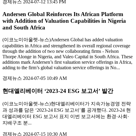
경제뉴스
2024-07-12 13:45 PM
Andersen Global Reinforces Its African Platform
with Addition of Valuation Capabilities in Nigeria
and South Africa
(이코노미아울렛-뉴스)Andersen Global has added valuation
capabilities in Africa and strengthened its overall regional coverage
through the addition of two new collaborating firms - Nelson
Thorpe Alonge in Nigeria, and Valeo Capital in South Africa. These
additions mark Andersen’s first valuation service offerings in Africa,
adding to the firm’s global valuation service offerings in No...
경제뉴스
2024-07-05 10:49 AM
현대엘리베이터 ‘2023-24 ESG 보고서’ 발간
(이코노미아울렛-뉴스)현대엘리베이터가 지속가능경영 전략
과 성과를 담은 ‘2023-24 ESG 보고서’를 공개했다. 2023-24 현
대엘리베이터 ESG 보고서 표지 이번 보고서에는 환경·사회·
지배구조 분...
경제뉴스
2024-07-15 10:30 AM