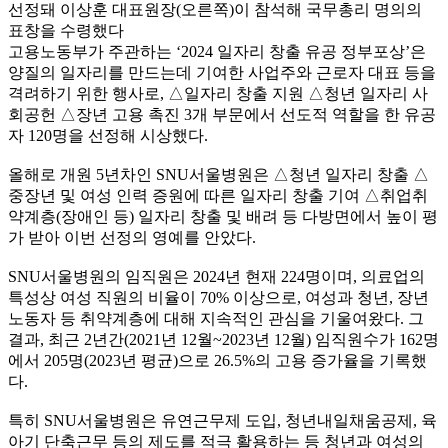
선정돼 이상훈 대표원장(오른쪽)이 참석해 국무총리 명의의
표창을 수령했다
고용노동부가 주관하는 ‘2024 일자리 창출 유공 정부포상’은
양질의 일자리를 만드는데 기여한 사업주와 근로자 대표 등을
격려하기 위한 행사로, △일자리 창출 지원 △청년 일자리 사
회공헌 △장년 고용 촉진 3개 부문에서 선도적 역할을 한 유공
자 120명을 선정해 시상했다.
올해로 개원 5년차인 SNU서울병원은 △청년 일자리 창출 △
중장년 및 여성 인력 증원에 따른 일자리 창출 기여 △취업취
약계층(장애인 등) 일자리 창출 및 배려 등 다방면에서 높이 평
가 받아 이번 선정의 영예를 안았다.
SNU서울병원의 임직원은 2024년 현재 224명이며, 의료업의
특성상 여성 직원의 비율이 70% 이상으로, 여성과 청년, 장년
노동자 등 취약계층에 대해 지속적인 관심을 기울여왔다. 그
결과, 최근 2년간(2021년 12월~2023년 12월) 임직원수가 162명
에서 205명(2023년 평균)으로 26.5%의 고용 증가율을 기록했
다.
특히 SNU서울병원은 유연근무제 도입, 청년내일채움공제, 육
아기 단축근무 등의 제도를 적극 활용하는 등 청년과 여성의